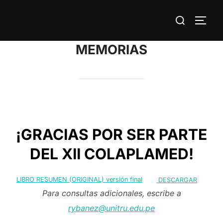
Saltar
Buscar:
al
ALTE
contenido
MEMORIAS
¡GRACIAS POR SER PARTE
DEL XII COLAPLAMED!
LIBRO RESUMEN (ORIGINAL) versión final
DESCARGAR
Para consultas adicionales, escribe a
rybanez@unitru.edu.pe